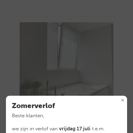
Zomerverlof
Beste klanten,
Horizontale lamellen in raamvleugel
we zijn in verlof van
vrijdag 17 juli
t.e.m.