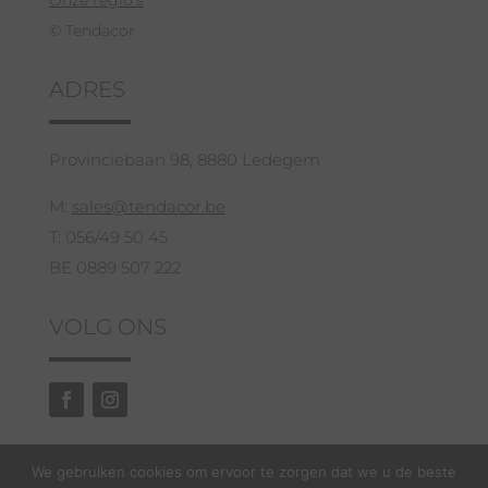
Onze regio’s
© Tendacor
ADRES
Provinciebaan 98, 8880 Ledegem
M:
sales@tendacor.be
T: 056/49 50 45
BE 0889 507 222
VOLG ONS
We gebruiken cookies om ervoor te zorgen dat we u de beste
GRATIS ADVIES EN OFFERTE