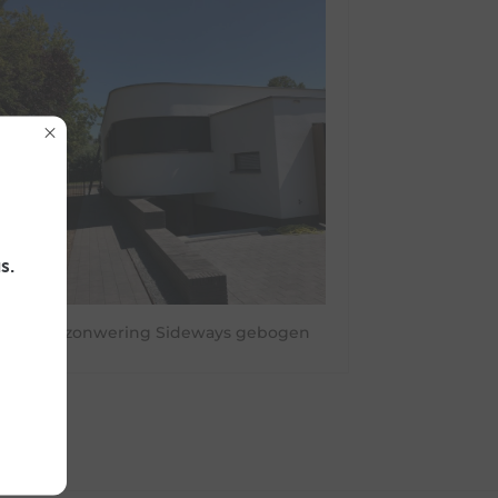
s.
Buitenzonwering Sideways gebogen