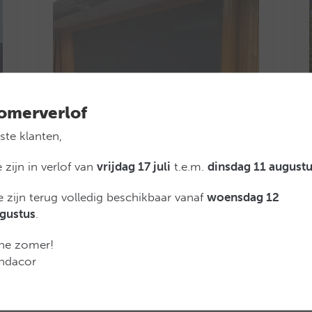
omerverlof
ste klanten,
 zijn in verlof van
vrijdag 17 juli
t.e.m.
dinsdag 11 augustu
 zijn terug volledig beschikbaar vanaf
woensdag 12
Buitenzonwering Sideways recht raam
gustus
.
jne zomer!
ndacor