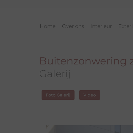
Home
Over ons
Interieur
Exter
Buitenzonwering z
Galerij
Foto Galerij
Video