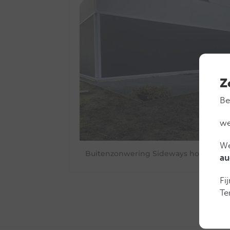
Z
Be
we
We
Buitenzonwering Sideways hoekraam
au
Fi
Te