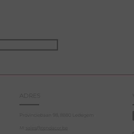
ADRES
Provinciebaan 98, 8880 Ledegem
M:
sales@tendacor.be