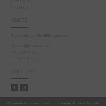
Onze regio’s
© Tendacor
ADRES
Provinciebaan 98, 8880 Ledegem
M:
sales@tendacor.be
T: 056/49 50 45
BE 0889 507 222
VOLG ONS
We gebruiken cookies om ervoor te zorgen dat we u de beste
GRATIS ADVIES EN OFFERTE