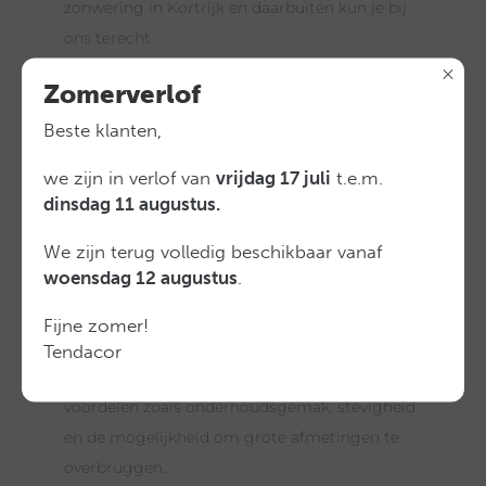
zonwering in Kortrijk en daarbuiten kun je bij
ons terecht.
Zomerverlof
Beste klanten,
Binnenzonwering in regio
we zijn in verlof van
vrijdag 17 juli
t.e.m.
Kortrijk
dinsdag 11 augustus.
De bekendste binnenzonwering is natuurlijk het
We zijn terug volledig beschikbaar vanaf
rolgordijn. Het gaat om een product waarbij de
woensdag 12 augustus
.
stof kan worden op- en afgerold om de zon en
het licht te reguleren. Polyester stof wordt
Fijne zomer!
gecoat om strak te kunnen oprollen. De laatste
Tendacor
jaren is screendoek populair vanwege de vele
voordelen zoals onderhoudsgemak, stevigheid
en de mogelijkheid om grote afmetingen te
overbruggen.