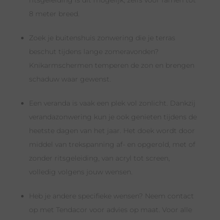
ritsgeleiding is dit mogelijk, zelfs voor ramen tot
8 meter breed.
Zoek je buitenshuis zonwering die je terras
beschut tijdens lange zomeravonden?
Knikarmschermen temperen de zon en brengen
schaduw waar gewenst.
Een veranda is vaak een plek vol zonlicht. Dankzij
verandazonwering kun je ook genieten tijdens de
heetste dagen van het jaar. Het doek wordt door
middel van trekspanning af- en opgerold, met of
zonder ritsgeleiding, van acryl tot screen,
volledig volgens jouw wensen.
Heb je andere specifieke wensen? Neem contact
op met Tendacor voor advies op maat. Voor alle