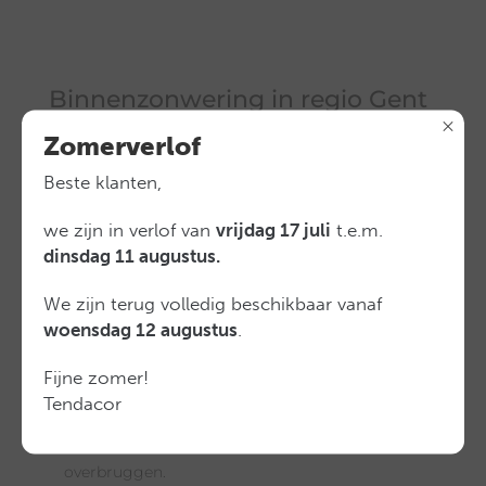
Binnenzonwering in regio Gent
De meest bekende binnenzonwering bestaat
Zomerverlof
natuurlijk uit rolgordijnen. De term spreekt voor
Beste klanten,
zich, het gaat namelijk om een product waarbij
we zijn in verlof van
vrijdag 17 juli
t.e.m.
de stof kan worden op- en afgerold om zo de zon
dinsdag 11 augustus.
en het licht te reguleren. De polyester stof voor
rolgordijnen wordt gecoat om zo strak te
We zijn terug volledig beschikbaar vanaf
kunnen oprollen. De laatste jaren maakt het
woensdag 12 augustus
.
screendoek een grote opmars binnen dit
Fijne zomer!
productsegment vanwege de vele extra
Tendacor
voordelen voor onderhoud en sterkte, alsook de
grote afmetingen en oppervlakken die men kan
overbruggen.