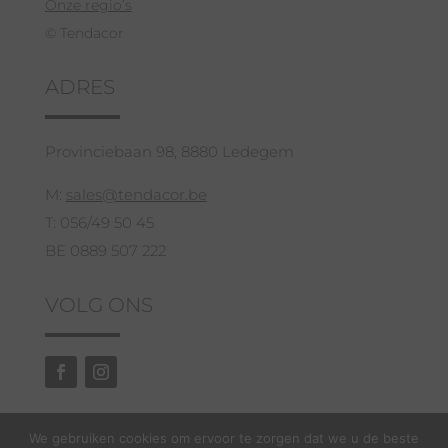
Onze regio’s
© Tendacor
ADRES
Provinciebaan 98, 8880 Ledegem
M:
sales@tendacor.be
T: 056/49 50 45
BE 0889 507 222
VOLG ONS
We gebruiken cookies om ervoor te zorgen dat we u de beste
GRATIS ADVIES EN OFFERTE