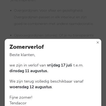
je te inspireren:
Overgordijnen: Voor sfeer en gezelligheid.
Overgordijnen passen in elk interieur en zijn
goed te combineren met andere raamdecoratie.
Opvouwgordijnen (stores): Of je nu transparante
gordijnen wilt of liever dicht geweven stof, met
Zomerverlof
opvouwgordijnen kan het allebei.
Beste klanten,
Rolgordijnen: Of je nu kiest voor screenstof,
we zijn in verlof van
vrijdag 17 juli
t.e.m.
polyester of een ander type doek, de
dinsdag 11 augustus.
mogelijkheden zijn enorm. Ook de
transparantiegraad kan naar wens worden
We zijn terug volledig beschikbaar vanaf
woensdag 12 augustus
.
aangepast.
Fijne zomer!
Duorolgordijnen: Deze systemen gebruiken een
Tendacor
dubbel lopende stof waardoor je overdag inkijk