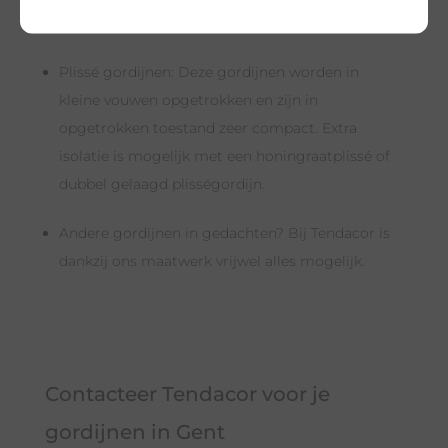
voorkomt en ’s avonds volledig kunt afsluiten.
Plissé gordijnen: Deze gordijnen worden in
kleine vouwen opgetrokken en zijn in
opgetrokken toestand zeer compact. Extra
isolatie is mogelijk met een honingraatplissé of
dubbel gelaagd plisségordijn.
Andere gordijnen in gedachten? Bij Tendacor is
dankzij ons maatwerk vrijwel alles mogelijk.
Contacteer Tendacor voor je
gordijnen in Gent